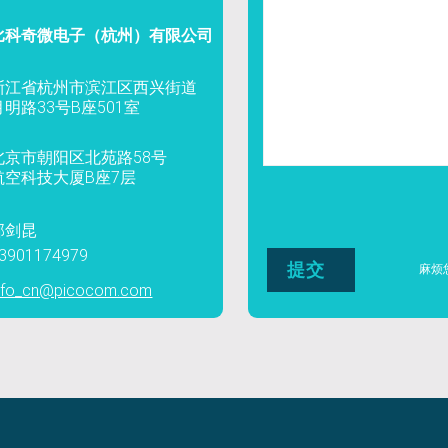
比科奇微电子（杭州）有限公司
浙江省杭州市滨江区西兴街道
月明路33号B座501室
北京市朝阳区北苑路58号
航空科技大厦B座7层
郭剑昆
3901174979
麻烦
nfo_cn@picocom.com