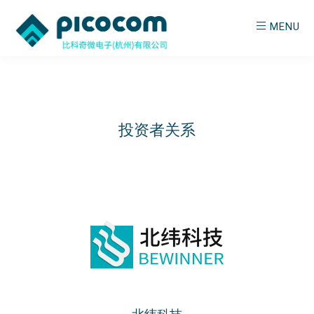
Skip
MENU
to
main
PICOCOM
Empowering
content
Wireless
投资者关系