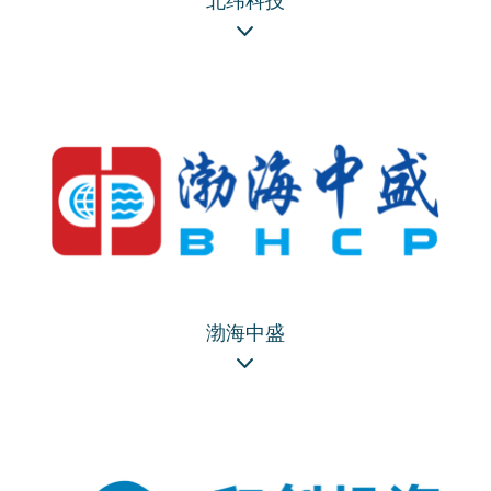
北纬科技
渤海中盛