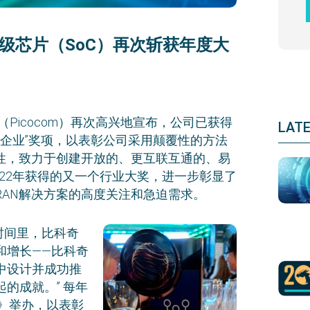
级芯片（SoC）再次斩获年度大
Picocom）再次高兴地宣布，公司已获得
LAT
佳初创企业”奖项，以表彰公司采用颠覆性的方法
闭性，致力于创建开放的、更互联互通的、易
022年获得的又一个行业大奖，进一步彰显了
AN解决方案的高度关注和急迫需求。
的时间里，比科奇
和增长——比科奇
中设计并成功推
的成就。” 每年
ekly》举办，以表彰