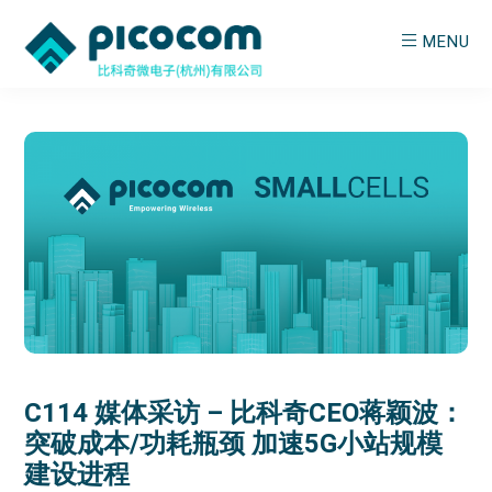
Skip
Skip
MENU
to
to
main
primary
PICOCOM
Empowering
content
sidebar
Wireless
C114 媒体采访 – 比科奇CEO蒋颖波：
突破成本/功耗瓶颈 加速5G小站规模
建设进程