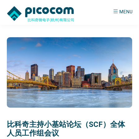
Skip
Skip
MENU
to
to
main
primary
PICOCOM
Empowering
content
sidebar
Wireless
比科奇主持小基站论坛（SCF）全体
人员工作组会议