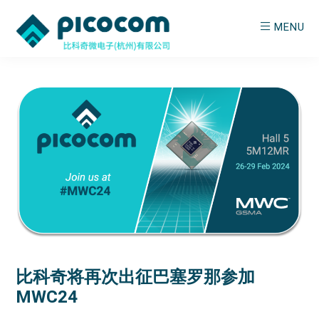
Skip
Skip
MENU
to
to
main
primary
PICOCOM
Empowering
content
sidebar
Wireless
比科奇将再次出征巴塞罗那参加
MWC24