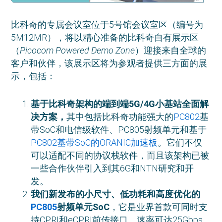
比科奇的专属会议室位于5号馆会议室区（编号为
5M12MR），将以精心准备的比科奇自有展示区
（
Picocom Powered Demo Zone
）迎接来自全球的
客户和伙伴，该展示区将为参观者提供三方面的展
示，包括：
基于比科奇架构的端到端
5G/4G
小基站全面解
决方案，
其中包括比科奇功能强大的
PC802
基
带SoC和电信级软件、PC805射频单元和基于
PC802基带SoC的ORANIC加速板
。它们不仅
可以适配不同的协议栈软件，而且该架构已被
一些合作伙伴引入到其6G和NTN研究和开
发。
我们新发布的小尺寸、低功耗和高度优化的
PC805
射频单元
SoC
，它是业界首款可同时支
持CPRI和eCPRI前传接口、速率可达25Gbps